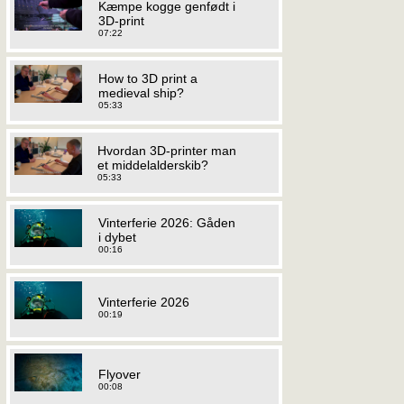
Kæmpe kogge genfødt i
3D-print
07:22
How to 3D print a
medieval ship?
05:33
Hvordan 3D-printer man
et middelalderskib?
05:33
Vinterferie 2026: Gåden
i dybet
00:16
Vinterferie 2026
00:19
Flyover
00:08