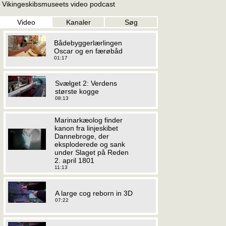
Vikingeskibsmuseets video podcast
Video
Kanaler
Søg
Bådebyggerlærlingen
Oscar og en færøbåd
01:17
Svælget 2: Verdens
største kogge
08:13
Marinarkæolog finder
kanon fra linjeskibet
Dannebroge, der
eksploderede og sank
under Slaget på Reden
2. april 1801
11:13
A large cog reborn in 3D
07:22